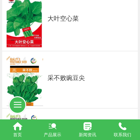
大叶空心菜
采不败豌豆尖
翠嫩2号
首页
产品展示
新闻资讯
联系我们