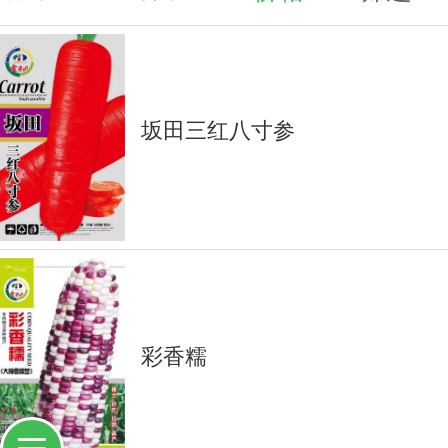
坂田三红八寸参
彩香糯