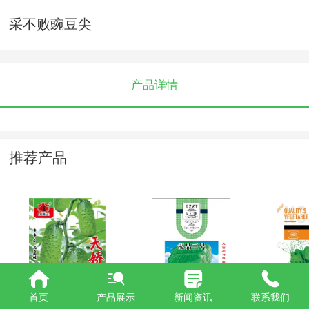
采不败豌豆尖
产品详情
推荐产品
天娇
极品三号
采不败
首页
产品展示
新闻资讯
联系我们