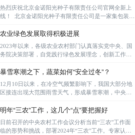
全新上线！
热烈庆祝北京金诺阳光种子有限责任公司官网全新上
线！ 北京金诺阳光种子有限责任公司是一家集包装、
生产、繁育与国内营销为一体的综合性蔬菜种子公
司，公司注册于北京丰台种子市场，成立于二零零四
农业绿色发展取得积极进展
年，主营作物有豆类、白菜、辣椒、高粱、油葵、杂
2023年以来，各级农业农村部门认真落实党中央、国
粮、叶菜等，品种丰富，质量过硬。拥有一批长期从
务院决策部署，自觉践行绿色发展理念，创新工作思
事种子业务的资深骨干和专业能手，并在全国范围内
路，强化工作举措，农业绿色发展取得积极成效。农
建立有长期紧密合作的销售网络。 公司以...
业资源保育能力稳步增强。实施国家黑土地保护工
暴雪寒潮之下，蔬菜如何“安全过冬”？
程，推行耕地轮作休耕制度，耕地质量逐步提升。截
12月10日以来，在冷空气频繁影响下，我国大部分地
至目前，全国已建成高标准农田10亿亩，耕地平均等
区接连出现大范围雨雪天气，形成暴雪寒潮，中央气
级达到4.76。建设农业节水灌溉面积达5.91亿亩，农
象台连发“暴雪+寒潮+冰冻”预警。极端天气会对蔬菜
田灌溉水有效利用系数达到0.572。建成农作物种质资
生产产生什么影响？我国蔬菜供应能否稳得住、供得
明年“三农”工作，这几个“点”要把握好
源保护体...
上？各地该如何应对暴雪寒潮对蔬菜生产的影响？此
日前召开的中央农村工作会议分析当前“三农”工作面
次暴雪寒潮天气极端性较强、影响范围广、持续时间
临的形势和挑战，部署2024年“三农”工作。专家认
长，对蔬菜生产、采收及运输造成了不利影响。在河