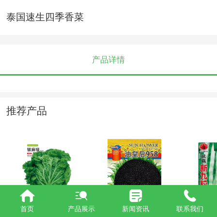
泰国速生四季香菜
产品详情
推荐产品
皱麻绿 12-20
油皇后958
抗病新
首页
产品展示
新闻资讯
联系我们